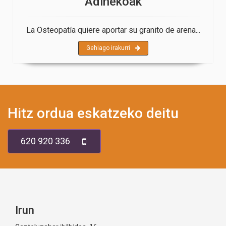
Adinekoak
La Osteopatía quiere aportar su granito de arena...
Gehiago irakurri
Hitz ordua eskatzeko deitu
620 920 336
Irun