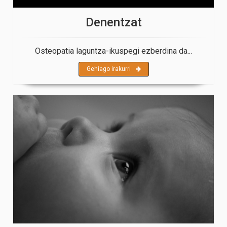
Denentzat
Osteopatia laguntza-ikuspegi ezberdina da...
Gehiago irakurri