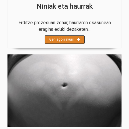
Niniak eta haurrak
Erditze prozesuan zehar, haurraren osasunean
eragina eduki dezaketen...
Gehiago irakurri