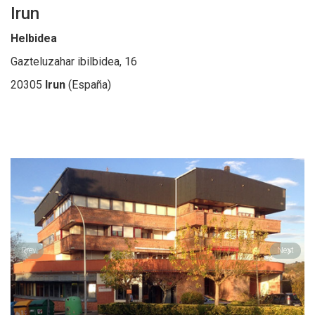
Irun
Helbidea
Gazteluzahar ibilbidea, 16
20305
Irun
(España)
Prev
Next