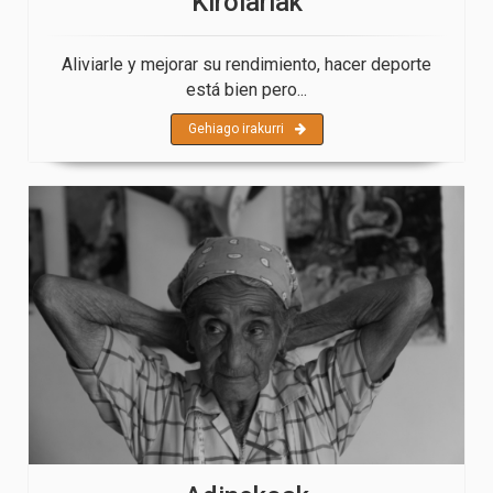
Kirolariak
Aliviarle y mejorar su rendimiento, hacer deporte
está bien pero...
Gehiago irakurri