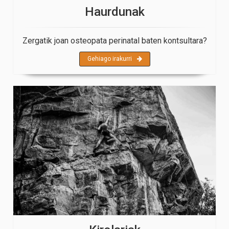
Haurdunak
Zergatik joan osteopata perinatal baten kontsultara?
Gehiago irakurri